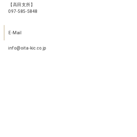
【高田支所】
097-585-5848
E-Mail
info@oita-kic.co.jp