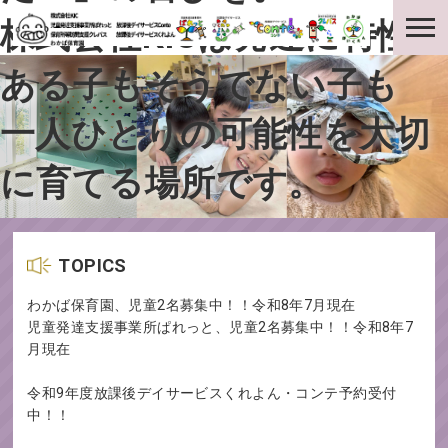
株式会社KICは発達に特性の
ある子もそうでない子も
一人ひとりの可能性を大切
に育てる場所です。
TOPICS
わかば保育園、児童2名募集中！！令和8年7月現在
児童発達支援事業所ぱれっと、児童2名募集中！！令和8年7
月現在
令和9年度放課後デイサービスくれよん・コンテ予約受付
中！！