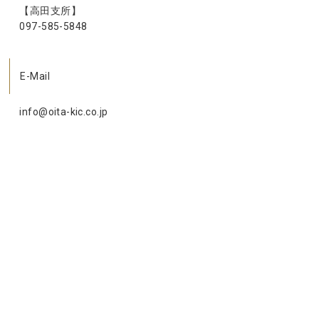
【高田支所】
097-585-5848
E-Mail
info@oita-kic.co.jp