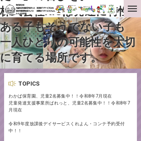
株式会社KICは発達に特性の
ある子もそうでない子も
一人ひとりの可能性を大切
に育てる場所です。
TOPICS
わかば保育園、児童2名募集中！！令和8年7月現在
児童発達支援事業所ぱれっと、児童2名募集中！！令和8年7
月現在
令和9年度放課後デイサービスくれよん・コンテ予約受付
中！！