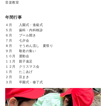
音楽教室
年間行事
４月 入園式・進級式
５月 歯科・内科検診
６月 プール開き
７月 七夕会
８月 そうめん流し 夏祭り
９月 敬老の集い
１０月 運動会
１１月 親子遠足
１２月 クリスマス会
１月 たこあげ
２月 豆まき
３月 卒園式・修了式