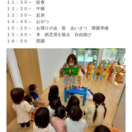
１１：３０～ 給食
１２：２０～ 午睡
１２：３０～ 起床
１４：４５～ おやつ
１５：１５～ お帰りの会 歌 あいさつ 降園準備
１５：３０～ 本 紙芝居を観る 自由遊び
１９：００ 閉園