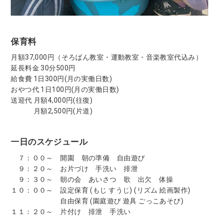
保育料
月額37,000円（そろばん教室・運動教室・音楽教室代込み）
延長料金 30分500円
給食費 1日300円(月の実働日数)
おやつ代 1日100円(月の実働日数)
送迎代 月額4,000円(往復)
月額2,500円(片道)
一日のスケジュール
７：００～ 開園 朝の準備 自由遊び
９：２０～ お片づけ 手洗い 排泄
９：３０～ 朝の会 あいさつ 歌 出欠 体操
１０：００～ 設定保育 (もじ すうじ) (リズム 絵画製作)
自由保育 (園庭遊び 遊具 ごっこあそび)
１１：２０～ 片付け 排泄 手洗い