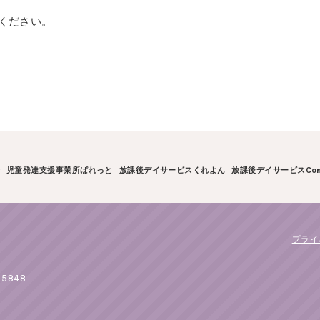
ください。
介
児童発達支援事業所ぱれっと
放課後デイサービスくれよん
放課後デイサービスCon
プライ
-5848